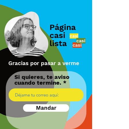
Página
casi
casi
casi
lista
casi
Gracias por pasar a verme
Si quieres, te aviso
cuando termine.
Mandar