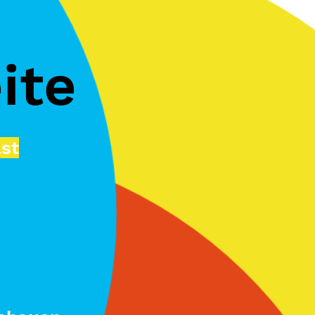
ite
ast