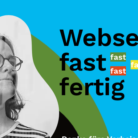
Webse
fast
fast
f
fast
fertig